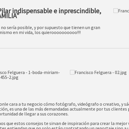
Pilar indispensable e inprescindible,
AMILIA"
s no sería posible, y por supuesto que tienen un gran
ismo en mi vida, los quieroooooooooo!!!
ponle cara a tu negocio cómo fotógrafo, videógrafo o creativo, y s
ción, es una de las más demandadas actualmente por tus clientes 
rtunidad de llegar a sus corazones.
s que estos consejos te sirvan de inspiración para crear la mejor 
ntes entiendan que no solo están contratando un reportaje sino a 