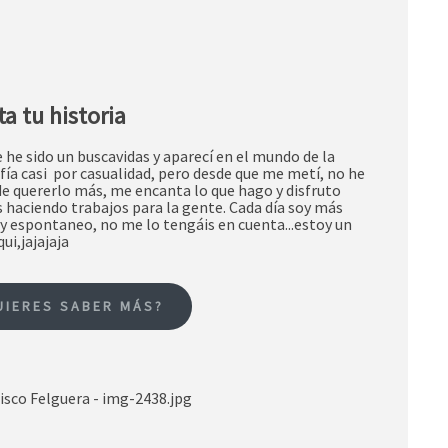
a tu historia
 he sido un buscavidas y aparecí en el mundo de la
fía casi por casualidad, pero desde que me metí, no he
de quererlo más, me encanta lo que hago y disfruto
 haciendo trabajos para la gente. Cada día soy más
 y espontaneo, no me lo tengáis en cuenta...estoy un
ui,jajajaja
UIERES SABER MÁS?