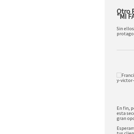
Otro 
"MI F
Sin ello
protagon
En fin, 
esta sec
gran opo
Esperamo
tus clie