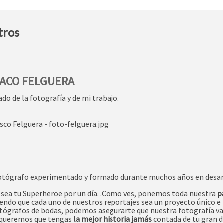
tros
PACO FELGUERA
do de la fotografía y de mi trabajo.
otógrafo experimentado y formado durante muchos años en desarro
 sea tu Superheroe por un día. .Como ves, ponemos toda nuestra
p
endo que cada uno de nuestros reportajes sea un proyecto único e 
ógrafos de bodas, podemos asegurarte que nuestra fotografía va m
queremos que tengas
la mejor historia jamás
contada de tu gran d